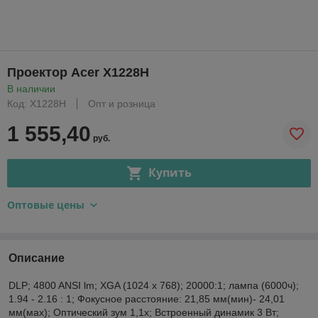
Проектор Acer X1228H
В наличии
Код: X1228H
Опт и розница
1 555,40
руб.
Купить
Оптовые цены
Описание
DLP; 4800 ANSI lm; XGA (1024 x 768); 20000:1; лампа (6000ч);
1.94 - 2.16 : 1; Фокусное расстояние: 21,85 мм(мин)- 24,01
мм(мах); Оптический зум 1,1х; Встроенный динамик 3 Вт;