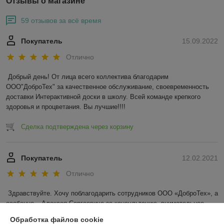
Отзывы о магазине
59 отзывов за всё время
Покупатель
15.09.2022
Отлично
Добрый день! От лица всего коллектива благодарим 
ООО"ДоброТех" за качественное обслуживание, своевременность 
доставки Интерактивной доски в школу. Всей команде крепкого 
здоровья и процветания. Вы лучшие!!!!
Сделка подтверждена через корзину
Покупатель
12.02.2021
Отлично
Здравствуйте. Хочу поблагодарить сотрудников ООО «ДоброТех», а 
особенно – Алексея Сергеевича за консультацию, внимательное 
отношение и профессионализм. Очень ответственный, культурный 
Обработка файлов cookie
персонал. Огромное спасибо за помощь в выборе необходимого 