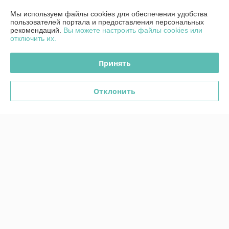
товара! Процветания Вам, стабильных доходов.
Мы используем файлы cookies для обеспечения удобства
пользователей портала и предоставления персональных
Показать все отзывы
рекомендаций.
Вы можете настроить файлы cookies или
отключить их.
Принять
О нас
Контакты
Отклонить
Доставка и оплата
График работы
Полная версия сайта
Политика обработки cookies
Сайт создан на платформе Deal.by