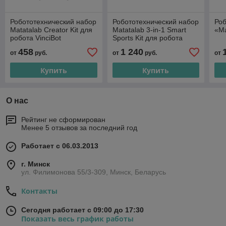
Робототехнический набор
Робототехнический набор
Роб
Matatalab Creator Kit для
Matatalab 3-in-1 Smart
«Ma
робота VinciBot
Sports Kit для робота
VinciBot
458
1 240
от
руб.
от
руб.
от
Купить
Купить
О нас
Рейтинг не сформирован
Менее 5 отзывов за последний год
Работает с 06.03.2013
г. Минск
ул. Филимонова 55/3-309, Минск, Беларусь
Контакты
Сегодня работает с 09:00 до 17:30
Показать весь график работы