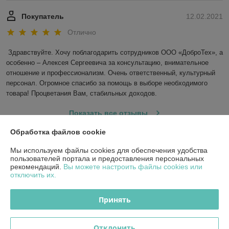
Покупатель
12.02.2021
Отлично
Здравствуйте. Хочу поблагодарить сотрудников ООО «ДоброТех», а 
особенно – Алексея Сергеевича за консультацию, внимательное 
отношение и профессионализм. Очень ответственный, культурный 
персонал. Огромное спасибо за помощь в выборе необходимого 
товара! Процветания Вам, стабильных доходов.
Показать все отзывы
Обработка файлов cookie
О нас
Мы используем файлы cookies для обеспечения удобства
пользователей портала и предоставления персональных
рекомендаций.
Вы можете настроить файлы cookies или
Контакты
отключить их.
Доставка и оплата
Принять
График работы
Отклонить