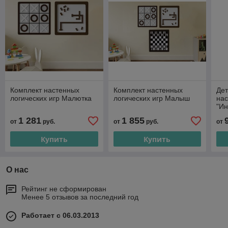
Комплект настенных
Комплект настенных
Де
логических игр Малютка
логических игр Малыш
нас
"Ин
ми
1 281
1 855
от
руб.
от
руб.
от
Купить
Купить
О нас
Рейтинг не сформирован
Менее 5 отзывов за последний год
Работает с 06.03.2013