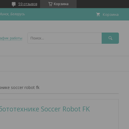
59 отзывов
Корзина
Минск, Беларусь
Корзина
афик работы
ике soccer robot fk
бототехнике Soccer Robot FK