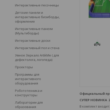
Интерактивные песочницы
Детские панели и
интерактивные бизиборды,
оформление
Интерактивные панели
(Мультиборды)
Интерактивные доски
Интерактивный пол и стена
Умное Зеркало ArtikMe ( для
дефектолога, логопеда)
Проекторы
Программы для
интерактивного
оборудования
Робототехника и
Официальный пре
конструкторы
СУПЕР НОВИНКА 20
Лаборатории для
В комплект входит
образования