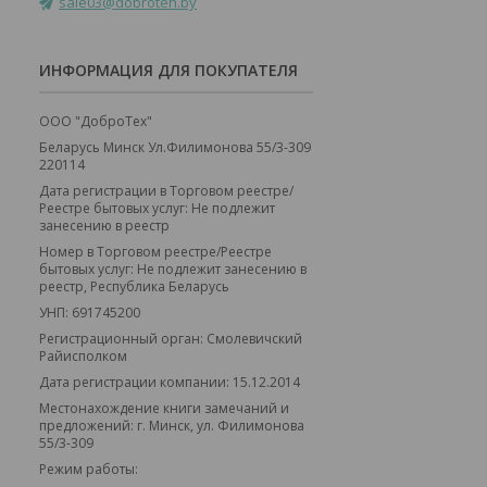
sale03@dobroteh.by
ИНФОРМАЦИЯ ДЛЯ ПОКУПАТЕЛЯ
ООО "ДоброТех"
Беларусь Минск Ул.Филимонова 55/3-309
220114
Дата регистрации в Торговом реестре/
Реестре бытовых услуг: Не подлежит
занесению в реестр
Номер в Торговом реестре/Реестре
бытовых услуг: Не подлежит занесению в
реестр, Республика Беларусь
УНП: 691745200
Регистрационный орган: Смолевичский
Райисполком
Дата регистрации компании: 15.12.2014
Местонахождение книги замечаний и
предложений: г. Минск, ул. Филимонова
55/3-309
Режим работы: