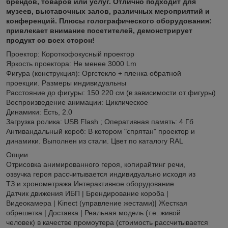
брендов, товаров или услуг. Отлично подходит для
музеев, выставочных залов, различных мероприятий и
конференций. Плюсы голографического оборудования:
привлекает внимание посетителей, демонстрирует
продукт со всех сторон!
Проектор: Короткофокусный проектор
Яркость проектора: Не менее 3000 Lm
Фигура (конструкция): Оргстекло + пленка обратной
проекции. Размеры индивидуальны
Расстояние до фигуры: 150 220 см (в зависимости от фигуры)
Воспроизведение анимации: Циклическое
Динамики: Есть, 2.0
Загрузка ролика: USB Flash ; Оперативная память: 4 Гб
Антивандальный короб: В котором "спрятан" проектор и
динамики. Выполнен из стали. Цвет по каталогу RAL
Опции
Отрисовка анимированного героя, копирайтинг речи,
озвучка героя рассчитывается индивидуально исходя из
ТЗ и хронометража Интерактивное оборудование
Датчик движения ИБП | Брендирование короба |
Видеокамера | Kinect (управление жестами)| Жесткая
обрешетка | Доставка | Реальная модель (т.е. живой
человек) в качестве промоутера (стоимость рассчитывается