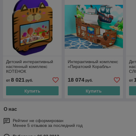
Детский интерактивный
Интерактивный комплекс
Дет
настенный комплекс
«Пиратский Корабль»
нас
КОТЕНОК
СЛ
8 021
18 074
от
руб.
руб.
от
Купить
Купить
О нас
Рейтинг не сформирован
Менее 5 отзывов за последний год