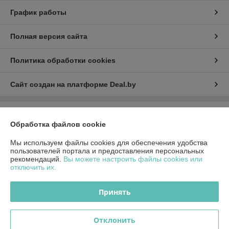
График работы
Полная версия сайта
Политика обработки cookies
Сайт создан на платформе Deal.by
Информация для покупателя
Обработка файлов cookie
Юридическое лицо:
ООО "ДоброТех"
Беларусь Минск Ул.Филимонова 55/3-309 220114
Мы используем файлы cookies для обеспечения удобства
пользователей портала и предоставления персональных
Регистрационный номер ЕГР: 691745200
рекомендаций.
Вы можете настроить файлы cookies или
отключить их.
УНП: 691745200
Регистрационный орган: Смолевичский Райисполком
Принять
Дата регистрации компании: 15.12.2014
Отклонить
Местонахождение книги жалоб и предложений: г. Минск, ул.